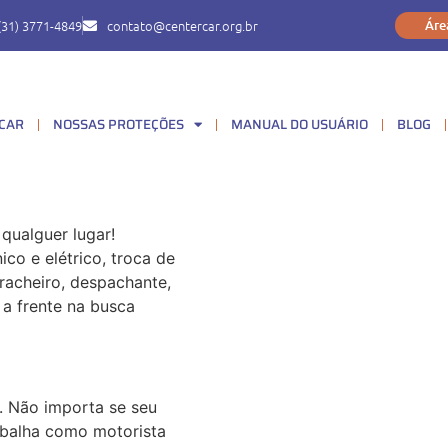
(31) 3771-4849
contato@centercar.org.br
Áre
 CAR
NOSSAS PROTEÇÕES
MANUAL DO USUÁRIO
BLOG
qualguer lugar!
co e elétrico, troca de
racheiro, despachante,
 a frente na busca
. Não importa se seu
abalha como motorista