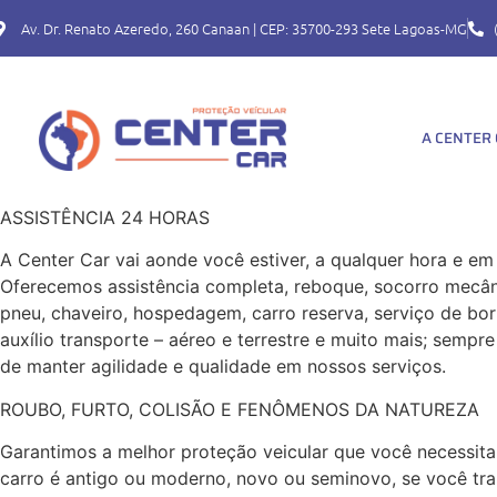
Av. Dr. Renato Azeredo, 260 Canaan | CEP: 35700-293 Sete Lagoas-MG
A CENTER
ASSISTÊNCIA 24 HORAS
A Center Car vai aonde você estiver, a qualquer hora e em 
Oferecemos assistência completa, reboque, socorro mecâni
pneu, chaveiro, hospedagem, carro reserva, serviço de bor
auxílio transporte – aéreo e terrestre e muito mais; sempre
de manter agilidade e qualidade em nossos serviços.
ROUBO, FURTO, COLISÃO E FENÔMENOS DA NATUREZA
Garantimos a melhor proteção veicular que você necessita
carro é antigo ou moderno, novo ou seminovo, se você tr