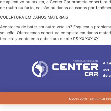
de aplicativo ou taxista, a Center Car promete cobertura 
de roubo ou furto, colisão ou danos causados por fenôme
COBERTURA EM DANOS MATERIAIS
Aconteceu de bater em outro veículo? Esqueça o problema
solução! Oferecemos cobertura completa em danos materi
terceiros; conte com cobertura de até R$ XX.XXX,XX.
A
Ce
que 
de a
©
2010-2026
– Center Car Pro