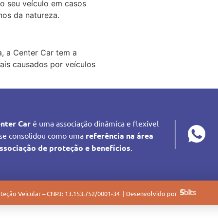
do seu veículo em casos
nos da natureza.
, a Center Car tem a
ais causados por veículos
nter Car
é uma associação dinâmica e flexível
se consolidou como uma
referência na área
ssociação de proteção e benefícios
.
teção Veicular – CNPJ: 13.153.752/0001-34 | Desenvolvido por