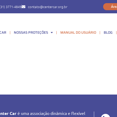
(31) 3771-4849
contato@centercar.org.br
Áre
 CAR
NOSSAS PROTEÇÕES
MANUAL DO USUÁRIO
BLOG
nter Car
é uma associação dinâmica e flexível