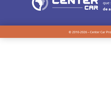
que 
de a
©
2010-2026
– Center Car Pro