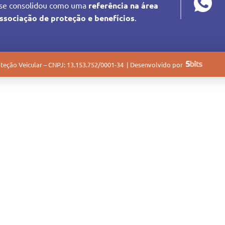
se consolidou como uma
referência na área
ssociação de proteção e benefícios
.
teção Veicular – CNPJ: 13.153.752/0001-34 | Desenvolvido por