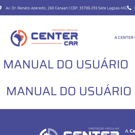
Av. Dr. Renato Azeredo, 260 Canaan | CEP: 35700-293 Sete Lagoas-MG
A CENTER
MANUAL DO USUÁRIO
MANUAL DO USUÁRIO
A
Ce