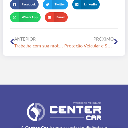
Facebook
Twitter
LinkedIn
WhatsApp
Email
ANTERIOR
PRÓXIMO
Trabalha com sua moto? Cuidados para ter uma direção segura.
Proteção Veicular e Seguro Auto. Entenda a diferença:
A
Center Car
é uma associação dinâmica e